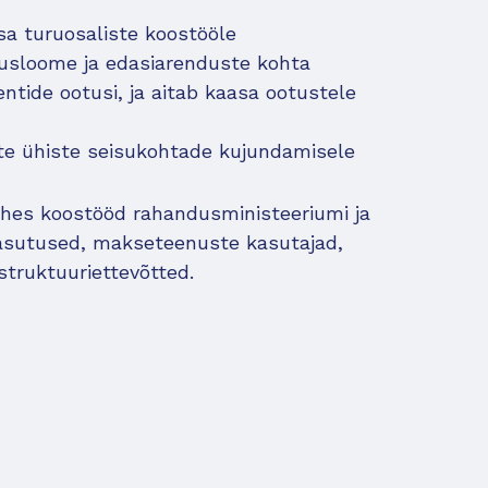
a turuosaliste koostööle
usloome ja edasiarenduste kohta
ntide ootusi, ja aitab kaasa ootustele
iste ühiste seisukohtade kujundamisele
tehes koostööd rahandusministeeriumi ja
diasutused, makseteenuste kasutajad,
struktuuriettevõtted.