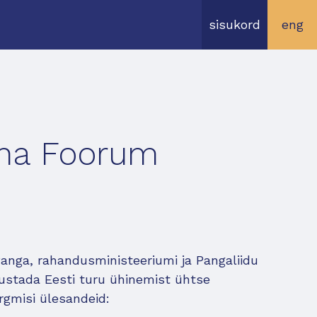
sisukord
eng
nna Foorum
anga, rahandusministeeriumi ja Pangaliidu
ustada Eesti turu ühinemist ühtse
rgmisi ülesandeid: