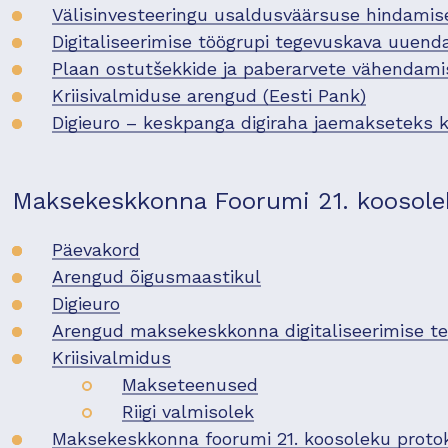
Välisinvesteeringu usaldusväärsuse hindami
Digitaliseerimise töögrupi tegevuskava uuend
Plaan ostutšekkide ja paberarvete vähendam
Kriisivalmiduse arengud (Eesti Pank)
Digieuro – keskpanga digiraha jaemakseteks k
Maksekeskkonna Foorumi 21. koosoleku
Päevakord
Arengud õigusmaastikul
Digieuro
Arengud maksekeskkonna digitaliseerimise t
Kriisivalmidus
Makseteenused
Riigi valmisolek
Maksekeskkonna foorumi 21. koosoleku protok