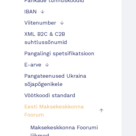
Pankade tunnuskoodid
IBAN
Viitenumber
XML B2C & C2B
suhtlussõnumid
Pangalingi spetsifikatsioon
E-arve
Pangateenused Ukraina
sõjapõgenikele
Vöötkoodi standard
Eesti Maksekeskkonna
Foorum
Maksekeskkonna Foorumi
liikmed