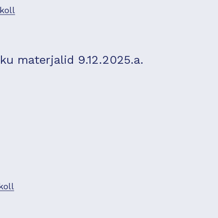
koll
u materjalid 9.12.2025.a.
koll