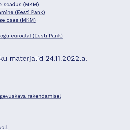
se seadus (MKM)
amine (Eesti Pank)
ise osas (MKM)
ogu euroalal (Eesti Pank)
 materjalid 24.11.2022.a.
egevuskava rakendamisel
oll