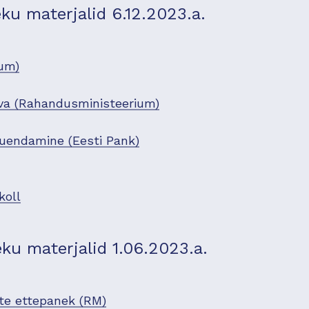
u materjalid 6.12.2023.a.
um)
ava (Rahandusministeerium)
uuendamine (Eesti Pank)
koll
u materjalid 1.06.2023.a.
te ettepanek (RM)