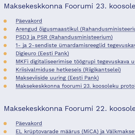
Maksekeskkonna Foorumi 23. koosolek
Päevakord
Arengud õigusmaastikul (Rahandusministeeri
PSD3 ja PSR (Rahandusministeerium)
1- ja 2-sendiste ümardamisreeglid tegevusk
Digieuro (Eesti Pank)
MKFi digitaliseerimise töögrupi tegevuskava 
Kriisivalmiduse hetkeseis (Riigikantselei)
Makseviiside uuring (Eesti Pank)
Maksekeskkonna foorumi 23. koosoleku proto
Maksekeskkonna Foorumi 22. koosolek
Päevakord
EL krüptovarade määrus (MiCA) ja Välkmakse