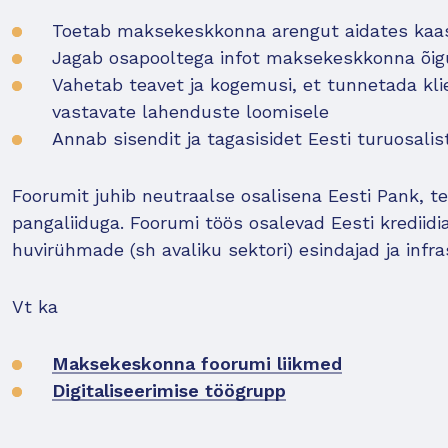
Toetab maksekeskkonna arengut aidates kaas
Jagab osapooltega infot maksekeskkonna õig
Vahetab teavet ja kogemusi, et tunnetada klie
vastavate lahenduste loomisele
Annab sisendit ja tagasisidet Eesti turuosal
Foorumit juhib neutraalse osalisena Eesti Pank, 
pangaliiduga. Foorumi töös osalevad Eesti kredii
huvirühmade (sh avaliku sektori) esindajad ja infra
Vt ka
Maksekeskonna foorumi liikmed
Digitaliseerimise töögrupp