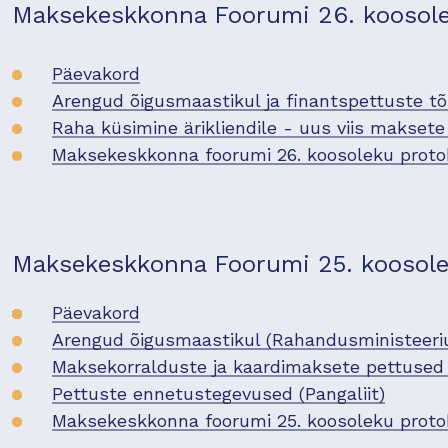
Maksekeskkonna Foorumi 26. koosolek
Päevakord
Arengud õigusmaastikul ja finantspettuste t
Raha küsimine ärikliendile - uus viis makset
Maksekeskkonna foorumi 26. koosoleku proto
Maksekeskkonna Foorumi 25. koosolek
Päevakord
Arengud õigusmaastikul (Rahandusministeeri
Maksekorralduste ja kaardimaksete pettused 
Pettuste ennetustegevused (Pangaliit)
Maksekeskkonna foorumi 25. koosoleku proto