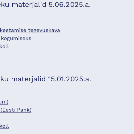
u materjalid 5.06.2025.a.
õkestamise tegevuskava
e kogumiseks
koll
u materjalid 15.01.2025.a.
um)
(Eesti Pank)
koll