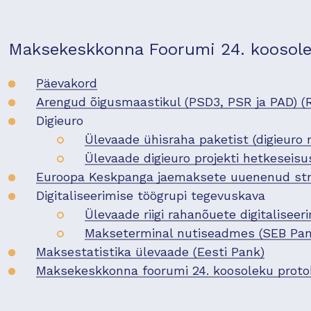
Maksekeskkonna Foorumi 24. koosolek
Päevakord
Arengud õigusmaastikul (PSD3, PSR ja PAD) 
Digieuro
Ülevaade ühisraha paketist (digieuro 
Ülevaade digieuro projekti hetkeseisu
Euroopa Keskpanga jaemaksete uuenenud stra
Digitaliseerimise töögrupi tegevuskava
Ülevaade riigi rahanõuete digitalisee
Makseterminal nutiseadmes (SEB Pan
Maksestatistika ülevaade (Eesti Pank)
Maksekeskkonna foorumi 24. koosoleku proto