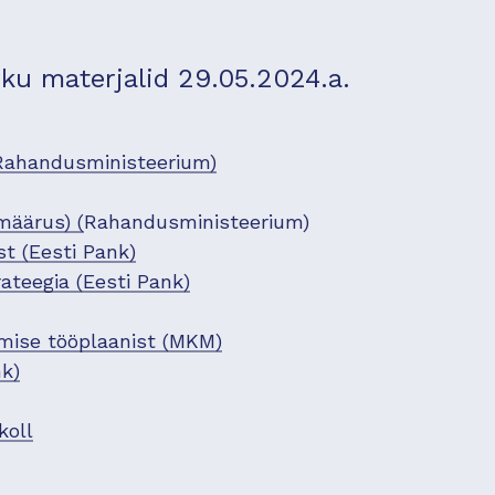
u materjalid 29.05.2024.a.
(Rahandusministeerium)
määrus) (
Rahandusministeerium)
st (Eesti Pank)
teegia (Eesti Pank)
rimise tööplaanist (MKM)
k)
koll