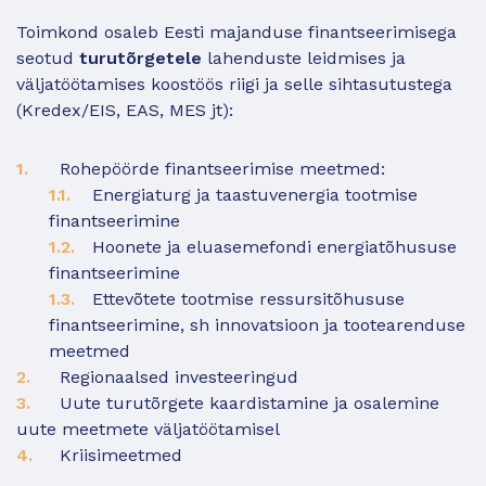
Toimkond osaleb Eesti majanduse finantseerimisega
seotud
turutõrgetele
lahenduste leidmises ja
väljatöötamises koostöös riigi ja selle sihtasutustega
(Kredex/EIS, EAS, MES jt):
Rohepöörde finantseerimise meetmed:
Energiaturg ja taastuvenergia tootmise
finantseerimine
Hoonete ja eluasemefondi energiatõhususe
finantseerimine
Ettevõtete tootmise ressursitõhususe
finantseerimine, sh innovatsioon ja tootearenduse
meetmed
Regionaalsed investeeringud
Uute turutõrgete kaardistamine ja osalemine
uute meetmete väljatöötamisel
Kriisimeetmed