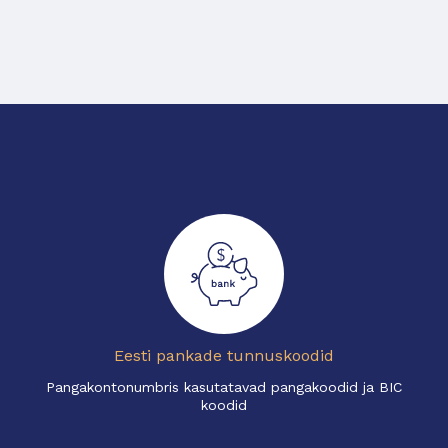
Eesti pankade tunnuskoodid
Pangakontonumbris kasutatavad pangakoodid ja BIC
koodid