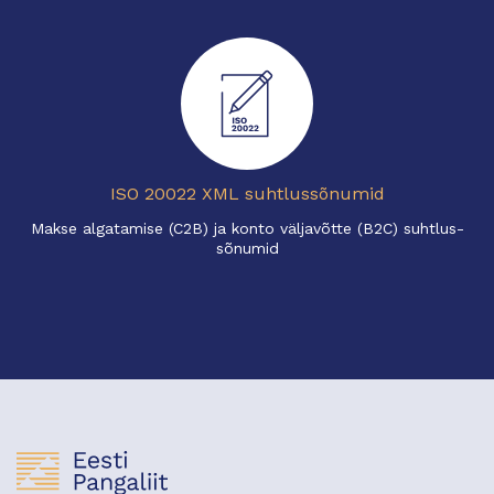
ISO 20022 XML suhtlussõnumid
Makse algatamise (C2B) ja konto väljavõtte (B2C) suhtlus-
sõnumid