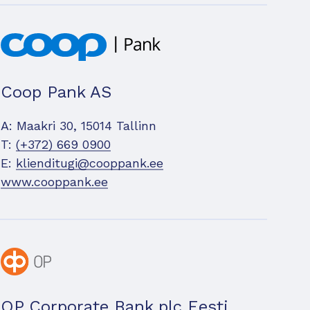
Coop Pank AS
A: Maakri 30, 15014 Tallinn
T:
(+372) 669 0900
E:
klienditugi@cooppank.ee
www.cooppank.ee
OP Corporate Bank plc Eesti