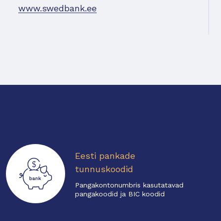
www.swedbank.ee
Eesti pankade
tunnuskoodid
Pangakontonumbris kasutatavad
pangakoodid ja BIC koodid