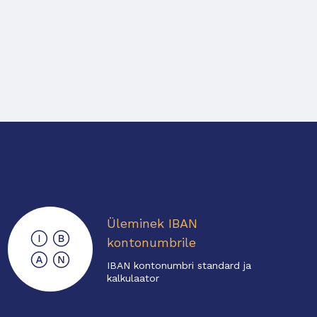
Üleminek IBAN
kontonumbrile
IBAN kontonumbri standard ja
kalkulaator