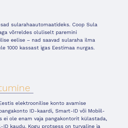
ssad sularahaautomaatideks. Coop Sula
a võrreldes oluliselt paremini
ilise eelise – nad saavad sularaha ilma
 üle 1000 kassast igas Eestimaa nurgas.
iitumine
estis elektroonilise konto avamise
pangakonto ID-kaardi, Smart-ID või Mobiil-
 ei ole enam vaja pangakontorit külastada,
l-ID kaudu. Kogu protsess on turvaline ja