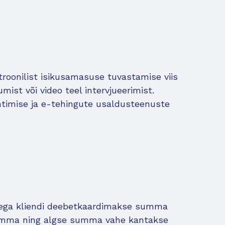
roonilist isikusamasuse tuvastamise viis
mist või video teel intervjueerimist.
timise ja e-tehingute usaldusteenuste
llega kliendi deebetkaardimakse summa
summa ning algse summa vahe kantakse