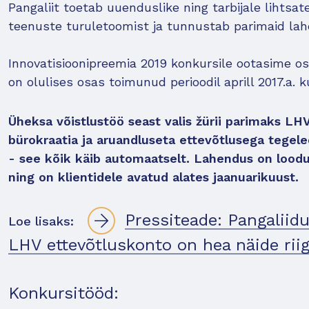
Pangaliit toetab uuenduslike ning tarbijale lihtsat
teenuste turuletoomist ja tunnustab parimaid lah
Innovatisioonipreemia 2019 konkursile ootasime 
on olulises osas toimunud perioodil aprill 2017.a. 
Üheksa võistlustöö seast valis žürii parimaks LH
bürokraatia ja aruandluseta ettevõtlusega tege
- see kõik käib automaatselt. Lahendus on lood
ning on klientidele avatud alates jaanuarikuust.
Pressiteade: Pangaliid
Loe lisaks:
LHV ettevõtluskonto on hea näide riig
Konkursitööd: