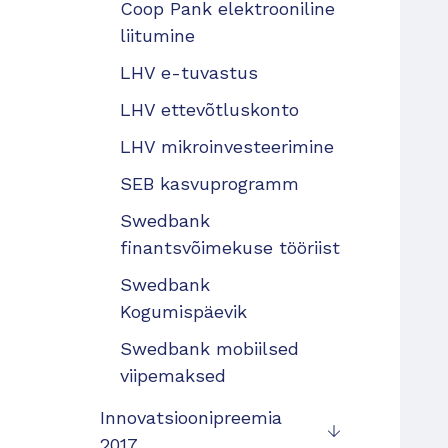
Coop Pank elektrooniline
liitumine
LHV e-tuvastus
LHV ettevõtluskonto
LHV mikroinvesteerimine
SEB kasvuprogramm
Swedbank
finantsvõimekuse tööriist
Swedbank
Kogumispäevik
Swedbank mobiilsed
viipemaksed
Innovatsioonipreemia
2017