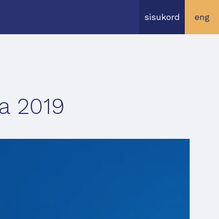
sisukord
eng
a 2019