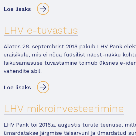
Loe lisaks
LHV e-tuvastus
Alates 28. septembrist 2018 pakub LHV Pank elekt
eraisikule, mis ei nõua füüsilist näost-näkku kohtu
Isikusamasuse tuvastamine toimub üksnes e-iden
vahendite abil.
Loe lisaks
LHV mikroinvesteerimine
LHV Pank tõi 2018.a. augustis turule teenuse, mi
ümardatakse järgmise täisarvuni ja ümardatud 