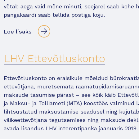
võtab aega vaid mõne minuti, seejärel saab kohe 
pangakaardi saab tellida postiga koju.
Loe lisaks
LHV Ettevõtluskonto
Ettevõtluskonto on eraisikule mõeldud bürokraat
ettevõtjana, muretsemata raamatupidamisaruannet
maksude tasumise pärast – see kõik käib Ettevõt
ja Maksu- ja Tolliameti (MTA) koostöös valminud 
lihtsustatud maksustamise seadusel ning kujutab 
väikeettevõtjana tegutsemises ning maksude dekl
avada lisandus LHV interentipanka jaanuaris 2019.