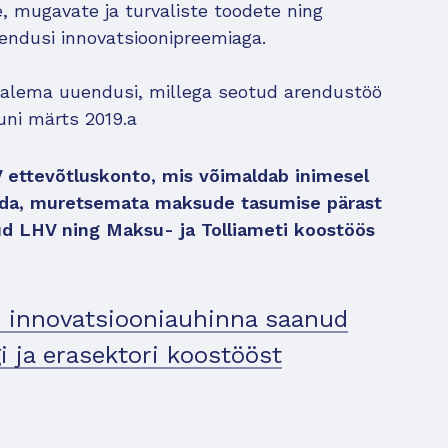
e, mugavate ja turvaliste toodete ning
endusi innovatsioonipreemiaga.
osalema uuendusi, millega seotud arendustöö
kuni märts 2019.a
V ettevõtluskonto, mis võimaldab inimesel
leda, muretsemata maksude tasumise pärast
ud LHV ning Maksu- ja Tolliameti koostöös
u innovatsiooniauhinna saanud
i ja erasektori koostööst