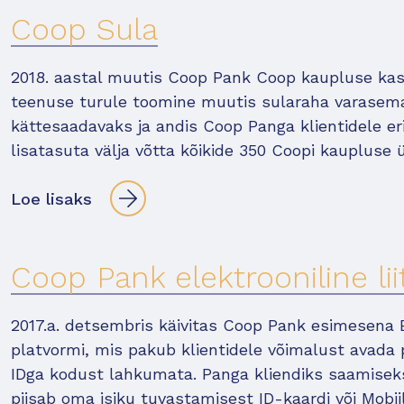
Coop Sula
2018. aastal muutis Coop Pank Coop kaupluse ka
teenuse turule toomine muutis sularaha varasemag
kättesaadavaks ja andis Coop Panga klientidele er
lisatasuta välja võtta kõikide 350 Coopi kaupluse
Loe lisaks
Coop Pank elektrooniline l
2017.a. detsembris käivitas Coop Pank esimesena E
platvormi, mis pakub klientidele võimalust avada 
IDga kodust lahkumata. Panga kliendiks saamiseks
piisab oma isiku tuvastamisest ID-kaardi või Mobii