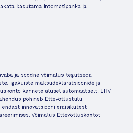
hakata kasutama internetipanka ja
iavaba ja soodne võimalus tegutseda
e, igakuiste maksudeklaratsioonide ja
luskonto kannete alusel automaatselt. LHV
lahendus põhineb Ettevõtlustulu
endast innovatsiooni eraisikutest
areerimises. Võimalus Ettevõtluskontot