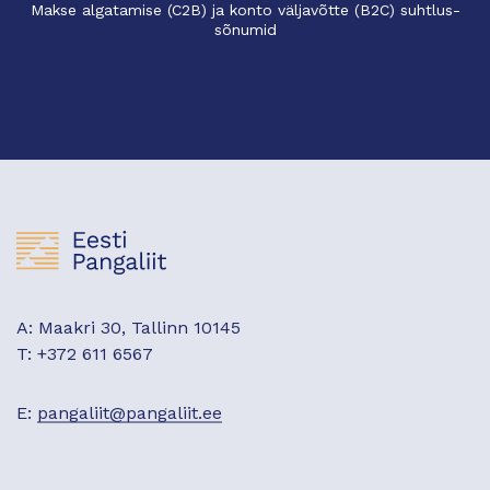
Makse algatamise (C2B) ja konto väljavõtte (B2C) suhtlus-
sõnumid
A: Maakri 30, Tallinn 10145
T: +372 611 6567
E:
pangaliit@pangaliit.ee