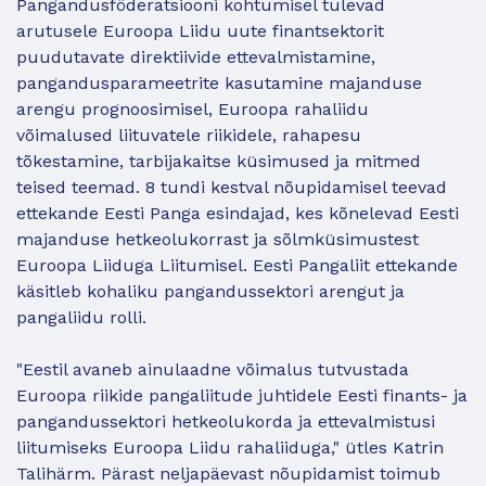
Pangandusföderatsiooni kohtumisel tulevad
arutusele Euroopa Liidu uute finantsektorit
puudutavate direktiivide ettevalmistamine,
pangandusparameetrite kasutamine majanduse
arengu prognoosimisel, Euroopa rahaliidu
võimalused liituvatele riikidele, rahapesu
tõkestamine, tarbijakaitse küsimused ja mitmed
teised teemad. 8 tundi kestval nõupidamisel teevad
ettekande Eesti Panga esindajad, kes kõnelevad Eesti
majanduse hetkeolukorrast ja sõlmküsimustest
Euroopa Liiduga Liitumisel. Eesti Pangaliit ettekande
käsitleb kohaliku pangandussektori arengut ja
pangaliidu rolli.
"Eestil avaneb ainulaadne võimalus tutvustada
Euroopa riikide pangaliitude juhtidele Eesti finants- ja
pangandussektori hetkeolukorda ja ettevalmistusi
liitumiseks Euroopa Liidu rahaliiduga," ütles Katrin
Talihärm. Pärast neljapäevast nõupidamist toimub