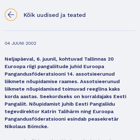
Kõik uudised ja teated
04 JUUNI 2002
Neljapäeval, 6. juunil, kohtuvad Tallinnas 20
Euroopa riigi pangaliitude juhid Euroopa
Pangandusföderatsiooni 14. assotsieerunud
liikmete nõupidamise raames. Assotsieerunud
liikmete nõupidamised toimuvad reeglina kaks
korda aastas. Seekordseks on korraldajaks Eesti
Pangaliit. Nõupidamist juhib Eesti Pangaliidu
tegevdirektor Katrin Talihärm ning Euroopa
Pangandusföderatsiooni esindab peasekretär
Nikolaus Bömcke.