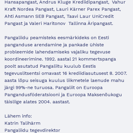
Hansapangast, Andrus Kluge Krediidipangast, Vahur
Kraft Nordea Pangast, Lauri Kärner Parex Pangast,
Ahti Asmann SEB Pangast, Taavi Laur UniCredit
Pangast ja Valeri Haritonov Tallinna Äripangast.
Pangaliidu peamisteks eesmärkideks on Eesti
panganduse arendamine ja pankade ühiste
probleemide lahendamiseks vajaliku tegevuse
koordineerimine. 1992. aastal 21 kommertspanga
poolt asutatud Pangaliitu kuulub Eestis
tegevuslitsentsi omavast 16 krediidiasutusest 8. 2007.
aasta lõpu seisuga kuulus liikmetele laenude mahu
järgi 99%-ne turuosa. Pangaliit on Euroopa
Pangandusföderatsiooni ja Euroopa Maksenõukogu
täisliige alates 2004. aastast.
Lähem info:
Katrin Talihärm
Pangaliidu tegevdirektor