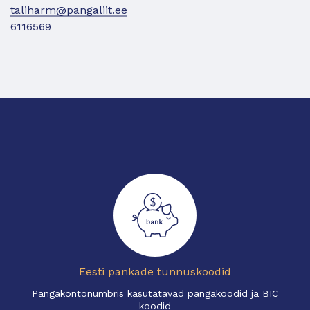
taliharm@pangaliit.ee
6116569
Eesti pankade tunnuskoodid
Pangakontonumbris kasutatavad pangakoodid ja BIC
koodid