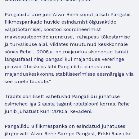
Pangaliidu uue juhi Aivar Rehe sõnul jätkab Pangaliit
liikmespankade huvide esindamist õigusaktide
väljatöötamisel, koostöö koordineerimist
maksesüsteemide arenduse, rahapesu tõkestamise
ja turvalisuse alal. Viidates muutunud keskkonnale
sõnas Rehe „ 2008.a. on majandus sisenenud tsükli
langusfaasi ning pangad kui majanduse vereringe
peavad üheskoos läbi Pangaliidu panustama
majanduskeskkonna stabiliseerimisse eesmärgiga viia
see uuele tõusule.”
Traditsiooniliselt vahetuvad Pangaliidu juhatuse
esimehed iga 2 aasta tagant rotatsiooni korras. Rehe
juhib juhatust kuni 2010.a. kevadeni.
Pangaliidu 8 liikmespanka on esindatud juhatuses
järgnevalt: Aivar Rehe Sampo Pangast, Erkki Raasuke