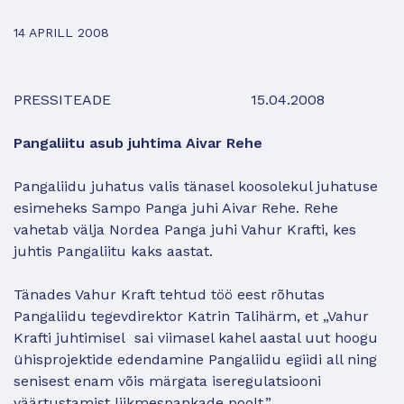
14 APRILL 2008
PRESSITEADE 15.04.2008
Pangaliitu asub juhtima Aivar Rehe
Pangaliidu juhatus valis tänasel koosolekul juhatuse
esimeheks Sampo Panga juhi Aivar Rehe. Rehe
vahetab välja Nordea Panga juhi Vahur Krafti, kes
juhtis Pangaliitu kaks aastat.
Tänades Vahur Kraft tehtud töö eest rõhutas
Pangaliidu tegevdirektor Katrin Talihärm, et „Vahur
Krafti juhtimisel sai viimasel kahel aastal uut hoogu
ühisprojektide edendamine Pangaliidu egiidi all ning
senisest enam võis märgata iseregulatsiooni
väärtustamist liikmespankade poolt.”