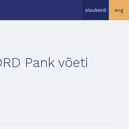
sisukord
eng
ORD Pank võeti