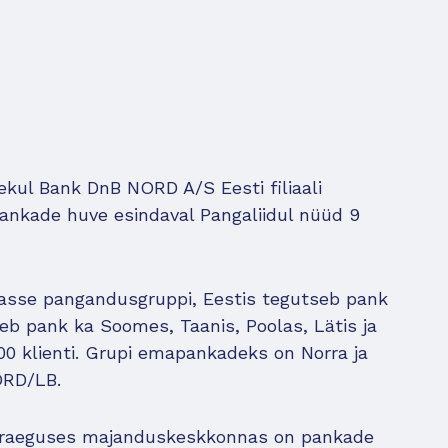
ekul Bank DnB NORD A/S Eesti filiaali
ankade huve esindaval Pangaliidul nüüd 9
sse pangandusgruppi, Eestis tegutseb pank
seb pank ka Soomes, Taanis, Poolas, Lätis ja
00 klienti. Grupi emapankadeks on Norra ja
ORD/LB.
 praeguses majanduskeskkonnas on pankade