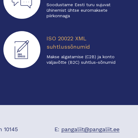
Soodustame Eesti turu sujuvat
ühinemist ühtse euromaksete
piirkonnaga
ISO 20022 XML
suhtlussõnumid
Makse algatamise (C2B) ja konto
väljavõtte (B2C) suhtlus-sõnumid
n 10145
E:
pangaliit@pangaliit.ee