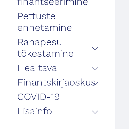
finantseerimine
Pettuste
ennetamine
Rahapesu
tõkestamine
Hea tava
Finantskirjaoskus
COVID-19
Lisainfo