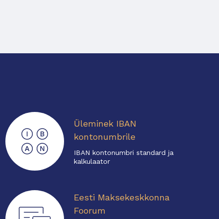
Üleminek IBAN
kontonumbrile
IBAN kontonumbri standard ja
kalkulaator
Eesti Maksekeskkonna
Foorum