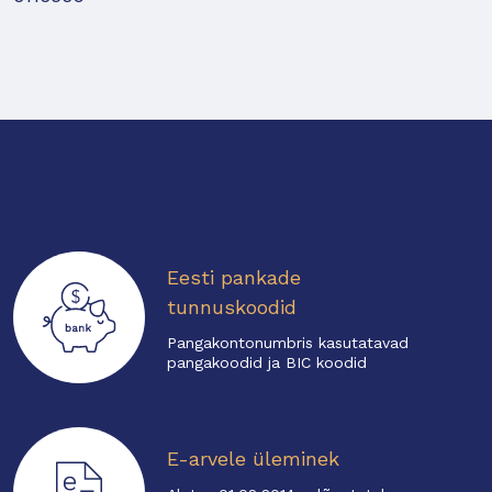
Eesti pankade
tunnuskoodid
Pangakontonumbris kasutatavad
pangakoodid ja BIC koodid
E-arvele üleminek