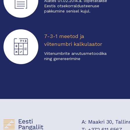
Alates 01.02.2014.a. lõpetatakse
Eestis otsekorraldusteenuse
pakkumine senisel kujul.
7-3-1 meetod ja
viitenumbri kalkulaator
Viitenumbrite arvutusmetoodika
ning genereerimine
A: Maakri 30, Tallin
T: +372 611 6567