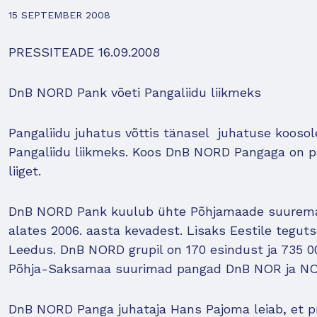
15 SEPTEMBER 2008
PRESSITEADE 16.09.2008
DnB NORD Pank võeti Pangaliidu liikmeks
Pangaliidu juhatus võttis tänasel juhatuse koosol
Pangaliidu liikmeks. Koos DnB NORD Pangaga on p
liiget.
DnB NORD Pank kuulub ühte Põhjamaade suurema
alates 2006. aasta kevadest. Lisaks Eestile tegut
Leedus. DnB NORD grupil on 170 esindust ja 735 0
Põhja-Saksamaa suurimad pangad DnB NOR ja N
DnB NORD Panga juhataja Hans Pajoma leiab, et