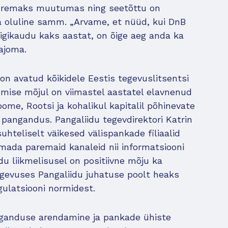
suuremaks muutumas ning seetõttu on
a oluline samm. „Arvame, et nüüd, kui DnB
gikaudu kaks aastat, on õige aeg anda ka
ajoma.
on avatud kõikidele Eestis tegevuslitsentsi
tumise mõjul on viimastel aastatel elavnenud
me, Rootsi ja kohalikul kapitalil põhinevate
pangandus. Pangaliidu tegevdirektori Katrin
uhteliselt väikesed välispankade filiaalid
omada paremaid kanaleid nii informatsiooni
u liikmelisusel on positiivne mõju ka
egevuses Pangaliidu juhatuse poolt heaks
ulatsiooni normidest.
nganduse arendamine ja pankade ühiste