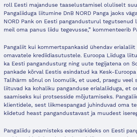
roll Eesti majanduse taaselustamisel oluliselt 
Pangaliiduga liitumine DnB NORD Panga jaoks väg
NORD Pank on Eesti pangandusturul tegutsenud li
meil oma panus liidu tegevusse,” kommenteerib P
Pangaliit kui kommertspankasid ühendav erialaliit 
omavatele krediidiasutustele. Euroopa Liiduga lii
ka Eesti pangandusturg ning uute tegijatena on Soo
pankade kõrval Eestis esindatud ka Kesk-Euroopa 
Talihärm sõnul on loomulik, et uued, praegu veel s
liituvad ka kohaliku panganduse erialaliiduga, et 
saamiseks kui protsesside mõjutamiseks. Pangaliid
klientidele, sest liikmespangad juhinduvad oma t
kiidetud heast pangandustavast ja muudest isereg
Pangaliidu peamisteks eesmärkideks on Eesti pa