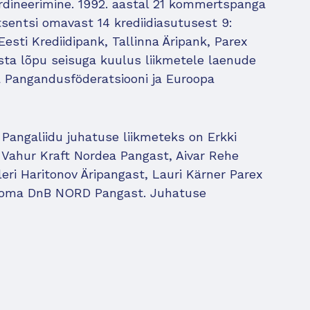
rdineerimine. 1992. aastal 21 kommertspanga
tsentsi omavast 14 krediidiasutusest 9:
ti Krediidipank, Tallinna Äripank, Parex
ta lõpu seisuga kuulus liikmetele laenude
a Pangandusföderatsiooni ja Euroopa
 Pangaliidu juhatuse liikmeteks on Erkki
Vahur Kraft Nordea Pangast, Aivar Rehe
ri Haritonov Äripangast, Lauri Kärner Parex
Pajoma DnB NORD Pangast. Juhatuse