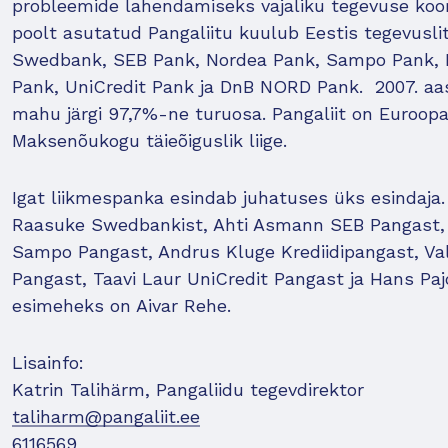
probleemide lahendamiseks vajaliku tegevuse koo
poolt asutatud Pangaliitu kuulub Eestis tegevusli
Swedbank, SEB Pank, Nordea Pank, Sampo Pank, Ees
Pank, UniCredit Pank ja DnB NORD Pank. 2007. aas
mahu järgi 97,7%-ne turuosa. Pangaliit on Euroop
Maksenõukogu täieõiguslik liige.
Igat liikmespanka esindab juhatuses üks esindaja.
Raasuke Swedbankist, Ahti Asmann SEB Pangast, 
Sampo Pangast, Andrus Kluge Krediidipangast, Vale
Pangast, Taavi Laur UniCredit Pangast ja Hans 
esimeheks on Aivar Rehe.
Lisainfo:
Katrin Talihärm, Pangaliidu tegevdirektor
taliharm@pangaliit.ee
6116569