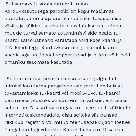
jõulisemaks ja kontsentreeritumaks.
Korduvkasutusega paroolid on kogu maailmas
kuulutatud oma aja ära elanud isiku tuvastamise
viisiks ja kõikidel pankadel soovitatakse üle minna
muude turvalisemate autentimisviiside peale. ID-
kaardi saladust saab varastada vaid koos kaardi ja
PIN-koodidega. Korduvkasutusega paroolikaardi
koodid aga on lihtsalt kopeeritavad ja hiljem võib neid
omaniku teadmata kasutada.
„Selle muutuse peamine eesmärk on julgustada
inimesi kasutama pangateenuste puhul enda isiku
tuvastamiseks ID-kaarti või mobiil-ID-d. ID-kaardi
peamiseks plussiks on suurem turvalisus, ent lisaks
sellele on ID-kaart ka mugavam – see sobib kõikidele
internetikeskkondadele, olgu selleks siis pangad,
riiklikud registrid või muud teenusepakkujad,” loetles
Pangaliidu tegevdirektor Katrin Talihärm ID-kaardi