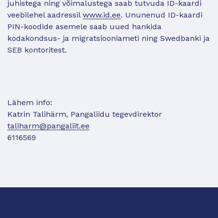
juhistega ning võimalustega saab tutvuda ID-kaardi
veebilehel aadressil
www.id.ee
. Ununenud ID-kaardi
PIN-koodide asemele saab uued hankida
kodakondsus- ja migratsiooniameti ning Swedbanki ja
SEB kontoritest.
Lähem info:
Katrin Talihärm, Pangaliidu tegevdirektor
taliharm@pangaliit.ee
6116569