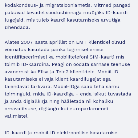
kodakondsus- ja migratsiooniametis. Mitmed pangad
pakuvad kevadel soodushinnaga müügiks ID-kaardi
lugejaid, mis tuleb kaardi kasutamiseks arvutiga
ühendada.
Alates 2007. aasta aprillist on EMT klientidel olnud
võimalus kasutada panka logimisel enese
identifitseerimisel ka mobiiltelefoni SIM-kaarti mis
toimib ID-kaardina. Peagi on oodata sarnase teenuse
avanemist ka Elisa ja Tele2 klientidele. Mobiil-ID
kasutamiseks ei vaja klient kaardilugejat ega
täiendavat tarkvara. Mobiil-IDga saab teha samu
toiminguid, mida ID-kaardiga – enda isikut tuvastada
ja anda digiallkirja ning hääletada nii kohaliku
omavalitsuse, riigikogu kui europarlamendi
valimistel.
ID-kaardi ja mobiil-ID elektroonilise kasutamise