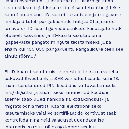
kasutusvõimalusi. „Lisaks saab ID-kaardiga anda
seaduslikku digiallkirja, mida ei saa teha ühegi teise
kaardi omanikud. ID-kaardi turvalisuse ja mugavuse
hindajaid tuleb pangaklientide hulgas üha juurde -
tänavu on ID-kaardiga veebipankade kasutajate hulk
oluliselt kasvanud ja ID-kaarti kasutab oma
igapäevaste pangatoimingute teostamiseks juba
enam kui 100 000 pangaklienti. Pangaliidule teeb see
ainult rõõmu.”
Et ID-kaardi kasutamist inimestele lihtsamaks teha,
pakuvad Swedbank ja SEB võimalust saada kuni 18.
maini tasuta uued PIN-koodid isiku tuvastamiseks
ning digiallkirja andmiseks, ununenud koodide
asemel saab uued hankida ka kodakondsus- ja
migratsiooniametist. Kaardi elektrooniliseks
kasutamiseks vajalike sertifikaatide kehtivust saab
kontrollida ning neid vajadusel uuendada ise
internetis, samuti nii pangakontorites kui