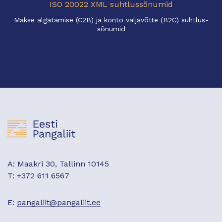
ISO 20022 XML suhtlussõnumid
Makse algatamise (C2B) ja konto väljavõtte (B2C) suhtlus-
sõnumid
A: Maakri 30, Tallinn 10145
T: +372 611 6567
E:
pangaliit@pangaliit.ee