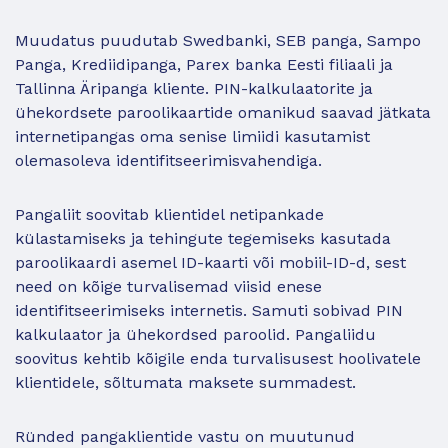
Muudatus puudutab Swedbanki, SEB panga, Sampo
Panga, Krediidipanga, Parex banka Eesti filiaali ja
Tallinna Äripanga kliente. PIN-kalkulaatorite ja
ühekordsete paroolikaartide omanikud saavad jätkata
internetipangas oma senise limiidi kasutamist
olemasoleva identifitseerimisvahendiga.
Pangaliit soovitab klientidel netipankade
külastamiseks ja tehingute tegemiseks kasutada
paroolikaardi asemel ID-kaarti või mobiil-ID-d, sest
need on kõige turvalisemad viisid enese
identifitseerimiseks internetis. Samuti sobivad PIN
kalkulaator ja ühekordsed paroolid. Pangaliidu
soovitus kehtib kõigile enda turvalisusest hoolivatele
klientidele, sõltumata maksete summadest.
Ründed pangaklientide vastu on muutunud