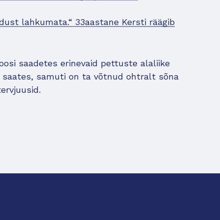
kodust lahkumata.“ 33aastane Kersti räägib
oosi saadetes erinevaid pettuste alaliike
 saates, samuti on ta võtnud ohtralt sõna
ervjuusid.