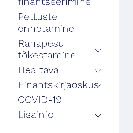
finantseerimine
Pettuste
ennetamine
Rahapesu
tõkestamine
Hea tava
Finantskirjaoskus
COVID-19
Lisainfo