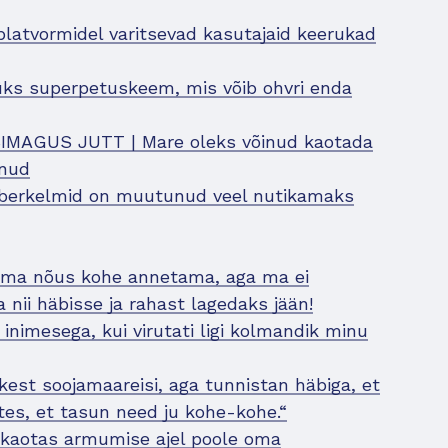
platvormidel varitsevad kasutajaid keerukad
 üks superpetuskeem, mis võib ohvri enda
MAGUS JUTT | Mare oleks võinud kaotada
anud
überkelmid on muutunud veel nutikamaks
n ma nõus kohe annetama, aga ma ei
 nii häbisse ja rahast lagedaks jään!
 inimesega, kui virutati ligi kolmandik minu
kest soojamaareisi, aga tunnistan häbiga, et
ates, et tasun need ju kohe-kohe.“
an kaotas armumise ajel poole oma