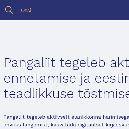
Pangaliit tegeleb akt
ennetamise ja eest
teadlikkuse tõstmis
Pangaliit tegeleb aktiivselt elanikkonna harimis
ohvriks langemist, kasvatada digitaalset kirjaosku