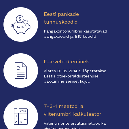
Eesti pankade
tunnuskoodid
Pangakontonumbris kasutatavad
pangakoodid ja BIC koodid
E-arvele üleminek
Alates 01.02.2014.a. lõpetatakse
Eestis otsekorraldusteenuse
pakkumine senisel kujul.
7-3-1 meetod ja
viitenumbri kalkulaator
Viitenumbrite arvutusmetoodika
ning genereerimine