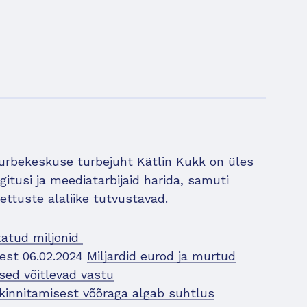
turbekeskuse turbejuht Kätlin Kukk on üles
itusi ja meediatarbijaid harida, samuti
ttuste alaliike tutvustavad.
tatud miljonid
test 06.02.2024
Miljardid eurod ja murtud
ed võitlevad vastu
kinnitamisest võõraga algab suhtlus