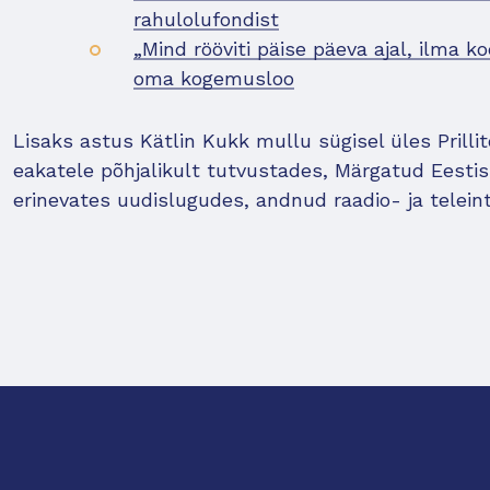
rahulolufondist
„Mind rööviti päise päeva ajal, ilma 
oma kogemusloo
Lisaks astus Kätlin Kukk mullu sügisel üles Prillit
eakatele põhjalikult tutvustades, Märgatud Eestis
erinevates uudislugudes, andnud raadio- ja teleint