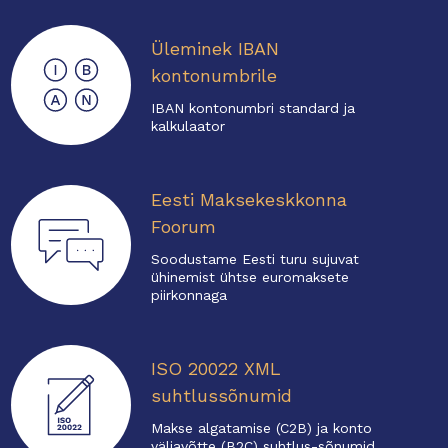
Üleminek IBAN
kontonumbrile
IBAN kontonumbri standard ja
kalkulaator
Eesti Maksekeskkonna
Foorum
Soodustame Eesti turu sujuvat
ühinemist ühtse euromaksete
piirkonnaga
ISO 20022 XML
suhtlussõnumid
Makse algatamise (C2B) ja konto
väljavõtte (B2C) suhtlus-sõnumid