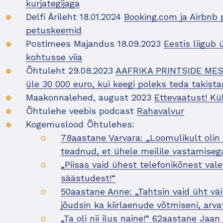
kurjategijaga
Delfi Ärileht 18.01.2024
Booking.com ja Airbnb 
petuskeemid
Postimees Majandus 18.09.2023
Eestis liigub
kohtusse viia
Õhtuleht 29.08.2023
AAFRIKA PRINTSIDE MESI
üle 30 000 euro, kui keegi poleks teda takist
Maakonnalehed, august 2023
Ettevaatust! K
Õhtulehe veebis podcast
Rahavalvur
Kogemuslood Õhtulehes:
78aastane Varvara: „Loomulikult oli
teadnud, et ühele meilile vastamisega
„Piisas vaid ühest telefonikõnest vale
säästudest!“
50aastane Anne: „Tahtsin vaid üht väi
jõudsin ka kiirlaenude võtmiseni, arv
„Ta oli nii ilus naine!“ 62aastane Ja