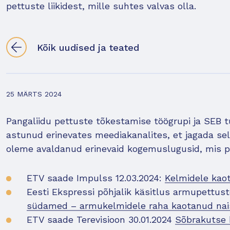
pettuste liikidest, mille suhtes valvas olla.
Kõik uudised ja teated
25 MÄRTS 2024
Pangaliidu pettuste tõkestamise töögrupi ja SEB 
astunud erinevates meediakanalites, et jagada selg
oleme avaldanud erinevaid kogemuslugusid, mis pe
ETV saade Impulss 12.03.2024:
Kelmidele kao
Eesti Ekspressi põhjalik käsitlus armupettus
südamed – armukelmidele raha kaotanud nais
ETV saade Terevisioon 30.01.2024
Sõbrakutse 