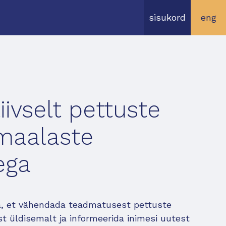
sisukord
eng
iivselt pettuste
imaalaste
ega
ega, et vähendada teadmatusest pettuste
st üldisemalt ja informeerida inimesi uutest