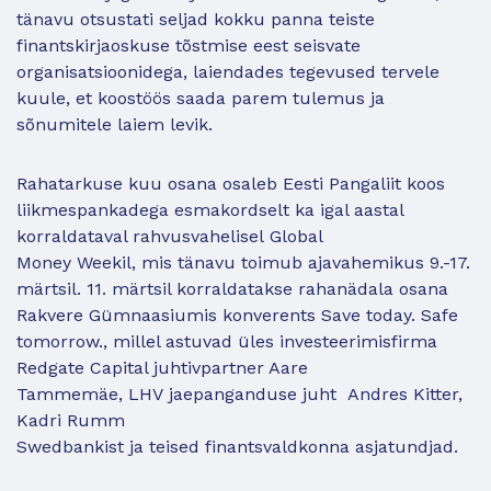
tänavu otsustati seljad kokku panna teiste
finantskirjaoskuse tõstmise eest seisvate
organisatsioonidega, laiendades tegevused tervele
kuule, et koostöös saada parem tulemus ja
sõnumitele laiem levik.
Rahatarkuse kuu osana osaleb Eesti Pangaliit koos
liikmespankadega esmakordselt ka igal aastal
korraldataval rahvusvahelisel Global
Money Weekil, mis tänavu toimub ajavahemikus 9.-17.
märtsil. 11. märtsil korraldatakse rahanädala osana
Rakvere Gümnaasiumis konverents Save today. Safe
tomorrow., millel astuvad üles investeerimisfirma
Redgate Capital juhtivpartner Aare
Tammemäe, LHV jaepanganduse juht Andres Kitter,
Kadri Rumm
Swedbankist ja teised finantsvaldkonna asjatundjad.