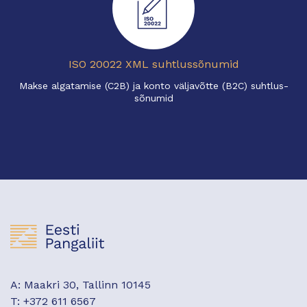
ISO 20022 XML suhtlussõnumid
Makse algatamise (C2B) ja konto väljavõtte (B2C) suhtlus-
sõnumid
A: Maakri 30, Tallinn 10145
T: +372 611 6567