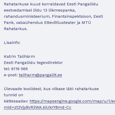
Rahatarkuse kuud korraldavad Eesti Pangaliidu
eestvedamisel liidu 13 liikmespanka,
rahandusministeerium, Finantsinspektsioon, Eesti
Pank, vabaühendus Ettevõtlusteater ja MTÜ
Rahatarkus.
Lisainfo:
Katrin Talihärm
Eesti Pangaliidu tegevdirektor
tel: 6116 569
e-post:
taliharm@pangaliit.ee
Ülevaade koolidest, kus viikase läbi rahatarkuse
tunnid on
kättesaadav:
https://mapsengine.google.com/map/u/1/
mid=zt3VjyBvR3WA.kiUkrY8md-Cc