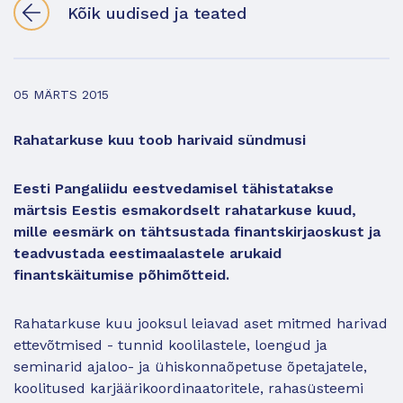
Kõik uudised ja teated
05 MÄRTS 2015
Rahatarkuse kuu toob harivaid sündmusi
Eesti Pangaliidu eestvedamisel tähistatakse
märtsis Eestis esmakordselt rahatarkuse kuud,
mille eesmärk on tähtsustada finantskirjaoskust ja
teadvustada eestimaalastele arukaid
finantskäitumise põhimõtteid.
Rahatarkuse kuu jooksul leiavad aset mitmed harivad
ettevõtmised - tunnid koolilastele, loengud ja
seminarid ajaloo- ja ühiskonnaõpetuse õpetajatele,
koolitused karjäärikoordinaatoritele, rahasüsteemi