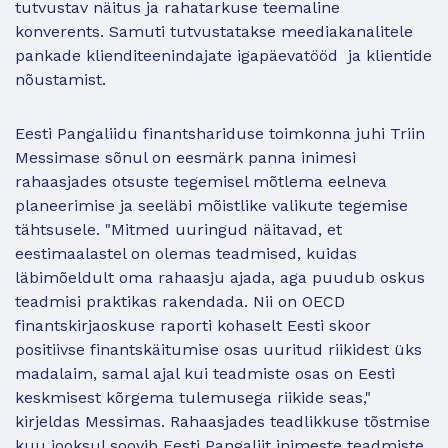
tutvustav näitus ja rahatarkuse teemaline
konverents. Samuti tutvustatakse meediakanalitele
pankade klienditeenindajate igapäevatööd ja klientide
nõustamist.
Eesti Pangaliidu finantshariduse toimkonna juhi Triin
Messimase sõnul on eesmärk panna inimesi
rahaasjades otsuste tegemisel mõtlema eelneva
planeerimise ja seeläbi mõistlike valikute tegemise
tähtsusele. "Mitmed uuringud näitavad, et
eestimaalastel on olemas teadmised, kuidas
läbimõeldult oma rahaasju ajada, aga puudub oskus
teadmisi praktikas rakendada. Nii on OECD
finantskirjaoskuse raporti kohaselt Eesti skoor
positiivse finantskäitumise osas uuritud riikidest üks
madalaim, samal ajal kui teadmiste osas on Eesti
keskmisest kõrgema tulemusega riikide seas,"
kirjeldas Messimas. Rahaasjades teadlikkuse tõstmise
kuu jooksul soovib Eesti Pangaliit inimeste teadmiste