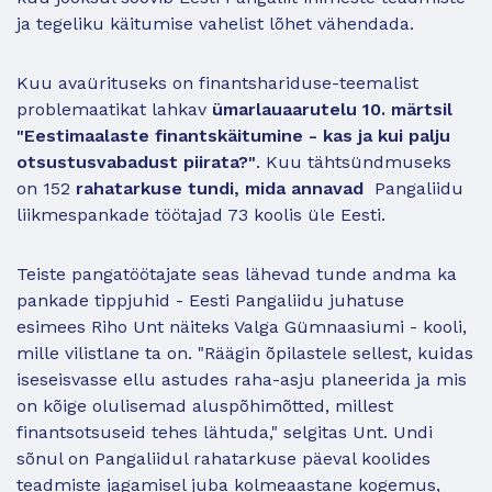
ja tegeliku käitumise vahelist lõhet vähendada.
Kuu avaürituseks on finantshariduse-teemalist
problemaatikat lahkav
ümarlauaarutelu 10. märtsil
"Eestimaalaste finantskäitumine - kas ja kui palju
otsustusvabadust piirata?"
. Kuu tähtsündmuseks
on 152
rahatarkuse tundi, mida annavad
Pangaliidu
liikmespankade töötajad 73 koolis üle Eesti.
Teiste pangatöötajate seas lähevad tunde andma ka
pankade tippjuhid - Eesti Pangaliidu juhatuse
esimees Riho Unt näiteks Valga Gümnaasiumi - kooli,
mille vilistlane ta on. "Räägin õpilastele sellest, kuidas
iseseisvasse ellu astudes raha-asju planeerida ja mis
on kõige olulisemad aluspõhimõtted, millest
finantsotsuseid tehes lähtuda," selgitas Unt. Undi
sõnul on Pangaliidul rahatarkuse päeval koolides
teadmiste jagamisel juba kolmeaastane kogemus,