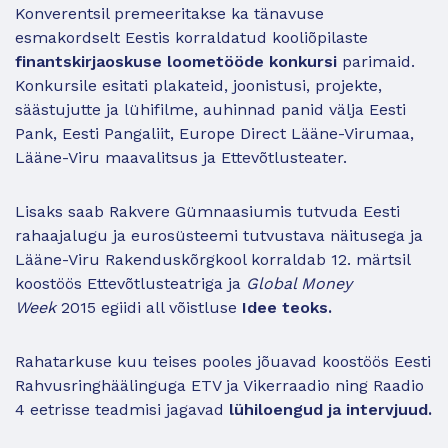
Konverentsil premeeritakse ka tänavuse
esmakordselt Eestis korraldatud kooliõpilaste
finantskirjaoskuse loometööde konkursi
parimaid.
Konkursile esitati plakateid, joonistusi, projekte,
säästujutte ja lühifilme, auhinnad panid välja Eesti
Pank, Eesti Pangaliit, Europe Direct Lääne-Virumaa,
Lääne-Viru maavalitsus ja Ettevõtlusteater.
Lisaks saab Rakvere Gümnaasiumis tutvuda Eesti
rahaajalugu ja eurosüsteemi tutvustava näitusega ja
Lääne-Viru Rakenduskõrgkool korraldab 12. märtsil
koostöös Ettevõtlusteatriga ja
Global Money
Week
2015 egiidi all võistluse
Idee teoks.
Rahatarkuse kuu teises pooles jõuavad koostöös Eesti
Rahvusringhäälinguga ETV ja Vikerraadio ning Raadio
4 eetrisse teadmisi jagavad
lühiloengud ja intervjuud.