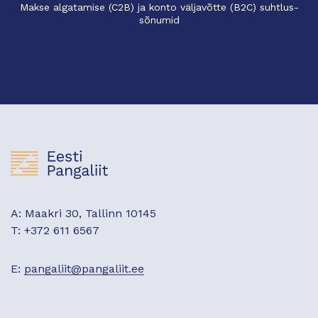
Makse algatamise (C2B) ja konto väljavõtte (B2C) suhtlus-
sõnumid
A: Maakri 30, Tallinn 10145
T: +372 611 6567
E:
pangaliit@pangaliit.ee