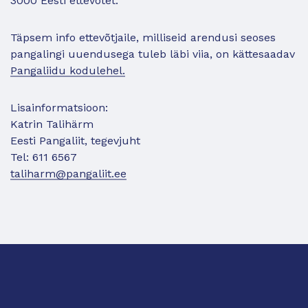
3000 Eesti ettevõtet.
Täpsem info ettevõtjaile, milliseid arendusi seoses
pangalingi uuendusega tuleb läbi viia, on kättesaadav
Pangaliidu kodulehel.
Lisainformatsioon:
Katrin Talihärm
Eesti Pangaliit, tegevjuht
Tel: 611 6567
taliharm@pangaliit.ee