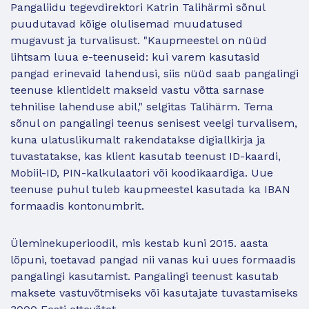
Pangaliidu tegevdirektori Katrin Talihärmi sõnul
puudutavad kõige olulisemad muudatused
mugavust ja turvalisust. "Kaupmeestel on nüüd
lihtsam luua e-teenuseid: kui varem kasutasid
pangad erinevaid lahendusi, siis nüüd saab pangalingi
teenuse klientidelt makseid vastu võtta sarnase
tehnilise lahenduse abil," selgitas Talihärm. Tema
sõnul on pangalingi teenus senisest veelgi turvalisem,
kuna ulatuslikumalt rakendatakse digiallkirja ja
tuvastatakse, kas klient kasutab teenust ID-kaardi,
Mobiil-ID, PIN-kalkulaatori või koodikaardiga. Uue
teenuse puhul tuleb kaupmeestel kasutada ka IBAN
formaadis kontonumbrit.
Üleminekuperioodil, mis kestab kuni 2015. aasta
lõpuni, toetavad pangad nii vanas kui uues formaadis
pangalingi kasutamist. Pangalingi teenust kasutab
maksete vastuvõtmiseks või kasutajate tuvastamiseks