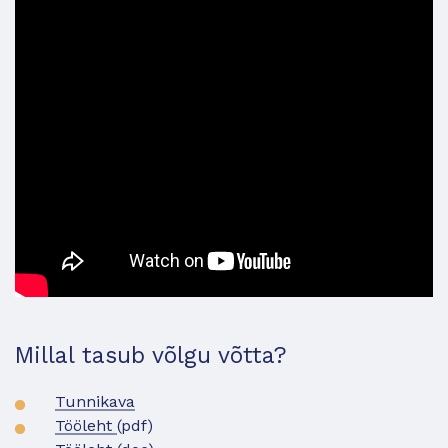
Millal tasub võlgu võtta?
Tunnikava
Tööleht
(pdf)