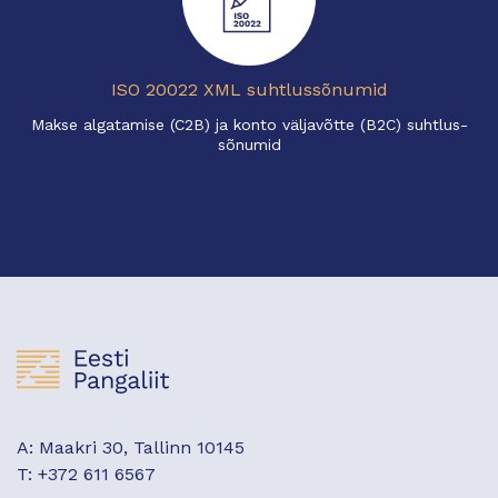
ISO 20022 XML suhtlussõnumid
Makse algatamise (C2B) ja konto väljavõtte (B2C) suhtlus-
sõnumid
A: Maakri 30, Tallinn 10145
T: +372 611 6567