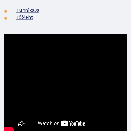
Tunnikava
Tööleht