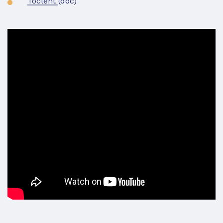
Tööleht
(doc)