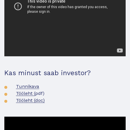
Kas minust saab investor?
Tunnikava
Tööleht (
pdf)
Tööleht (doc)