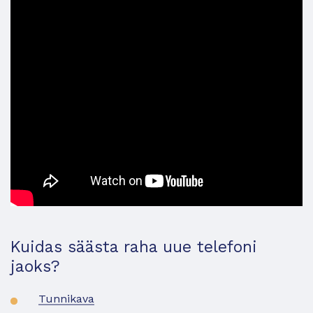
Kuidas säästa raha uue telefoni
jaoks?
Tunnikava