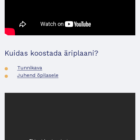
Kuidas koostada äriplaani?
Tunnikava
Juhend õpilasele