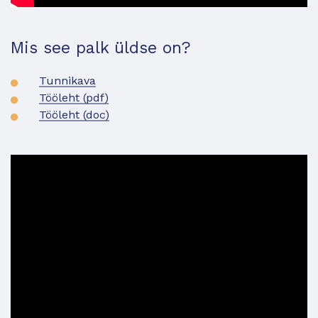
Mis see palk üldse on?
Tunnikava
Tööleht (pdf)
Tööleht (doc)