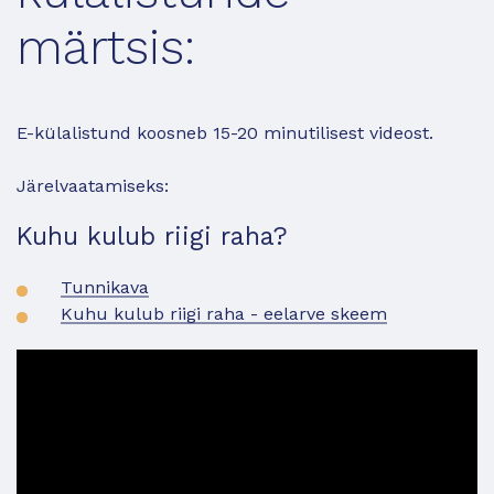
märtsis:
E-külalistund koosneb 15-20 minutilisest videost.
Järelvaatamiseks:
Kuhu kulub riigi raha?
Tunnikava
Kuhu kulub riigi raha - eelarve skeem