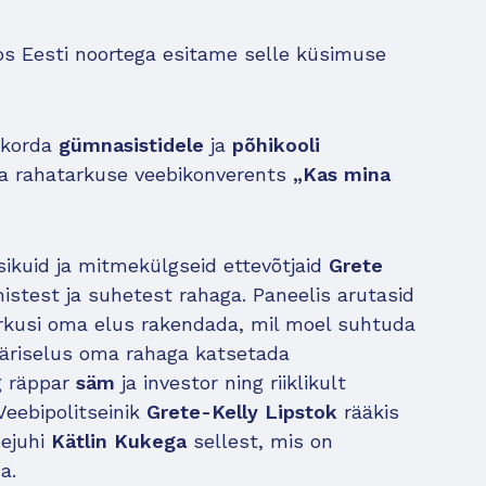
s Eesti noortega esitame selle küsimuse
 korda
gümnasistidele
ja
põhikooli
a rahatarkuse veebikonverents
„Kas mina
sikuid ja mitmekülgseid ettevõtjaid
Grete
istest ja suhetest rahaga. Paneelis arutasid
tarkusi oma elus rakendada, mil moel suhtuda
äriselus oma rahaga katsetada
g räppar
säm
ja investor ning riiklikult
 Veebipolitseinik
Grete-Kelly Lipstok
rääkis
ejuhi
Kätlin Kukega
sellest, mis on
da.