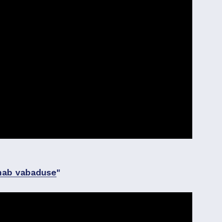
nab vabaduse
"