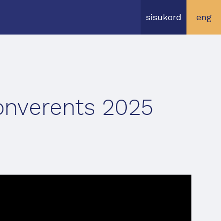
sisukord
eng
onverents 2025