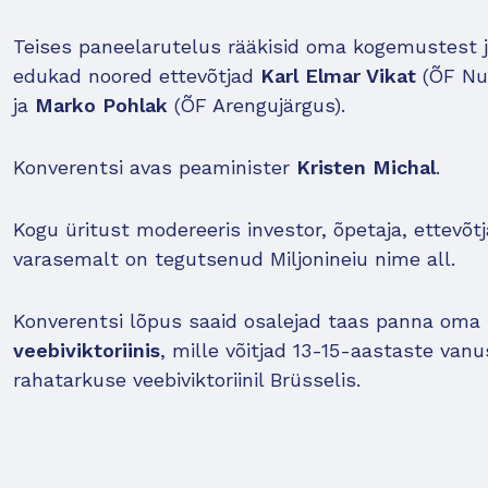
Teises paneelarutelus rääkisid oma kogemustest 
edukad noored ettevõtjad
Karl Elmar Vikat
(ÕF Nu
ja
Marko Pohlak
(ÕF Arengujärgus).
Konverentsi avas peaminister
Kristen Michal
.
Kogu üritust modereeris investor, õpetaja, ettevõt
varasemalt on tegutsenud Miljonineiu nime all.
Konverentsi lõpus saaid osalejad taas panna oma
veebiviktoriinis
, mille võitjad 13-15-aastaste van
rahatarkuse veebiviktoriinil Brüsselis.