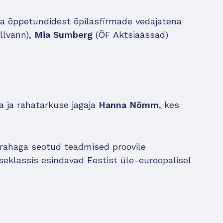
ja õppetundidest õpilasfirmade vedajatena
llvann),
Mia Sumberg
(ÕF Aktsiaässad)
ja ja rahatarkuse jagaja
Hanna Nõmm
, kes
 rahaga seotud teadmised proovile
useklassis esindavad Eestist üle-euroopalisel