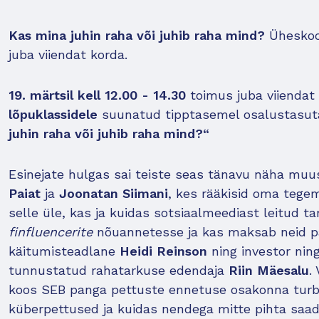
Kas mina juhin raha või juhib raha mind?
Üheskoo
juba viiendat korda.
19. märtsil kell 12.00 - 14.30
toimus juba viiendat
lõpuklassidele
suunatud tipptasemel osalustasut
juhin raha või juhib raha mind?“
Esinejate hulgas sai teiste seas tänavu näha muu
Paiat
ja
Joonatan Siimani
, kes rääkisid oma tegem
selle üle, kas ja kuidas sotsiaalmeediast leitud 
finfluencerite
nõuannetesse ja kas maksab neid p
käitumisteadlane
Heidi Reinson
ning investor nin
tunnustatud rahatarkuse edendaja
Riin Mäesalu
.
koos SEB panga pettuste ennetuse osakonna turb
küberpettused ja kuidas nendega mitte pihta saa