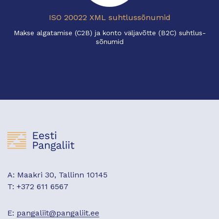
ISO 20022 XML suhtlussõnumid
Makse algatamise (C2B) ja konto väljavõtte (B2C) suhtlus-
sõnumid
A: Maakri 30, Tallinn 10145
T: +372 611 6567
E:
pangaliit@pangaliit.ee