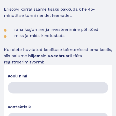
Erisoovi korral saame lisaks pakkuda ühe 45-
minutilise tunni nendel teemadel:
raha kogumine ja investeerimine põhitõed
miks ja mida kindlustada
Kui olete huvitatud koolituse toimumisest oma koolis,
siis palume
hiljemalt 4.veebruaril
täita
registreerimisvormi:
Kooli nimi
Kontaktisik