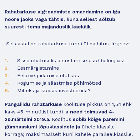
Rahatarkuse algteadmiste omandamine on iga
noore jaoks väga tähtis, kuna sellest sõltub
suuresti tema majanduslik käekäik
.
Sel aastal on rahatarkuse tunni ülesehitus järgnev:
Sissejuhatuseks otsustamise psühholoogiast
Eesmärgistamine
Eelarve pidamise olulisus
Kogumise ja säästmise põhimõtted
Milleks ja kuidas investeerida?
Pangaliidu rahatarkuse
koolituse pikkus on 1,5h ehk
kaks 45-minutilist tundi ja
need toimuvad 4-
29.märtsini 2019.a.
Koolitus
sobib kõige paremini
gümnaasiumi lõpuklassidele ja
ühele klassile
korraga; maksimaalselt kuni kahele paralleelklassile.