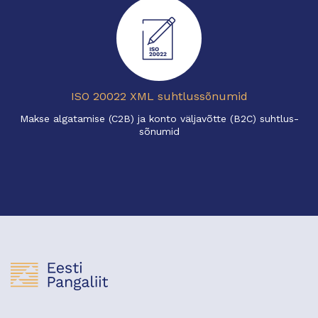
ISO 20022 XML suhtlussõnumid
Makse algatamise (C2B) ja konto väljavõtte (B2C) suhtlus-
sõnumid