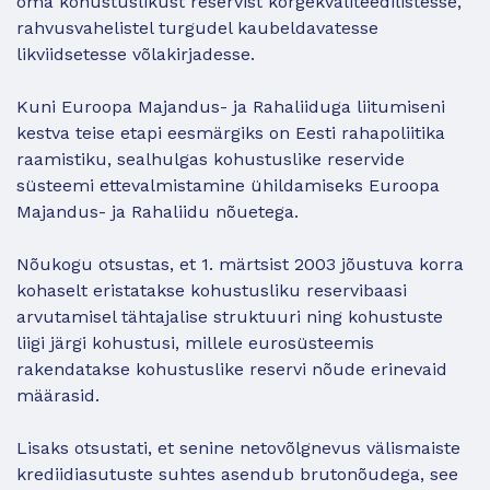
oma kohustuslikust reservist kõrgekvaliteedilistesse,
rahvusvahelistel turgudel kaubeldavatesse
likviidsetesse võlakirjadesse.
Kuni Euroopa Majandus- ja Rahaliiduga liitumiseni
kestva teise etapi eesmärgiks on Eesti rahapoliitika
raamistiku, sealhulgas kohustuslike reservide
süsteemi ettevalmistamine ühildamiseks Euroopa
Majandus- ja Rahaliidu nõuetega.
Nõukogu otsustas, et 1. märtsist 2003 jõustuva korra
kohaselt eristatakse kohustusliku reservibaasi
arvutamisel tähtajalise struktuuri ning kohustuste
liigi järgi kohustusi, millele eurosüsteemis
rakendatakse kohustuslike reservi nõude erinevaid
määrasid.
Lisaks otsustati, et senine netovõlgnevus välismaiste
krediidiasutuste suhtes asendub brutonõudega, see