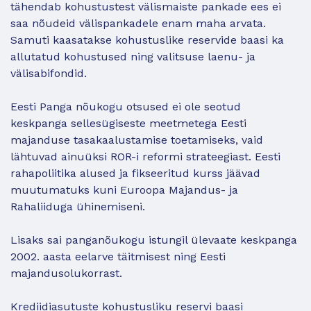
tähendab kohustustest välismaiste pankade ees ei
saa nõudeid välispankadele enam maha arvata.
Samuti kaasatakse kohustuslike reservide baasi ka
allutatud kohustused ning valitsuse laenu- ja
välisabifondid.
Eesti Panga nõukogu otsused ei ole seotud
keskpanga sellesügiseste meetmetega Eesti
majanduse tasakaalustamise toetamiseks, vaid
lähtuvad ainuüksi ROR-i reformi strateegiast. Eesti
rahapoliitika alused ja fikseeritud kurss jäävad
muutumatuks kuni Euroopa Majandus- ja
Rahaliiduga ühinemiseni.
Lisaks sai panganõukogu istungil ülevaate keskpanga
2002. aasta eelarve täitmisest ning Eesti
majandusolukorrast.
Krediidiasutuste kohustusliku reservi baasi