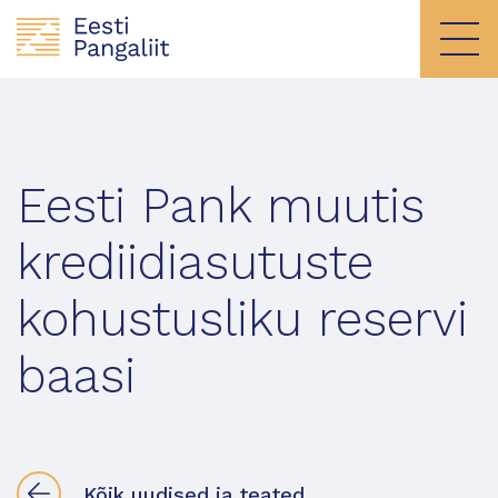
Eesti Pank muutis
krediidiasutuste
kohustusliku reservi
baasi
Kõik uudised ja teated