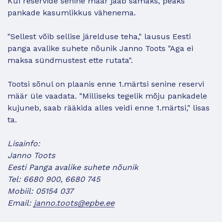
Kui reservide senine määr jääb samaks, peaks
pankade kasumlikkus vähenema.
"Sellest võib sellise järelduse teha," lausus Eesti
panga avalike suhete nõunik Janno Toots "Aga ei
maksa sündmustest ette rutata".
Tootsi sõnul on plaanis enne 1.märtsi senine reservi
määr üle vaadata. "Milliseks tegelik mõju pankadele
kujuneb, saab rääkida alles veidi enne 1.märtsi," lisas
ta.
Lisainfo:
Janno Toots
Eesti Panga avalike suhete nõunik
Tel: 6680 900, 6680 745
Mobiil: 05154 037
Email:
janno.toots@epbe.ee