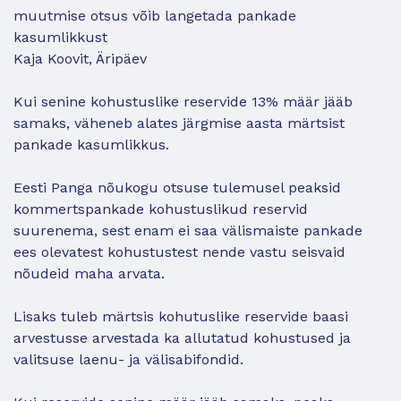
muutmise otsus võib langetada pankade
kasumlikkust
Kaja Koovit, Äripäev
Kui senine kohustuslike reservide 13% määr jääb
samaks, väheneb alates järgmise aasta märtsist
pankade kasumlikkus.
Eesti Panga nõukogu otsuse tulemusel peaksid
kommertspankade kohustuslikud reservid
suurenema, sest enam ei saa välismaiste pankade
ees olevatest kohustustest nende vastu seisvaid
nõudeid maha arvata.
Lisaks tuleb märtsis kohutuslike reservide baasi
arvestusse arvestada ka allutatud kohustused ja
valitsuse laenu- ja välisabifondid.