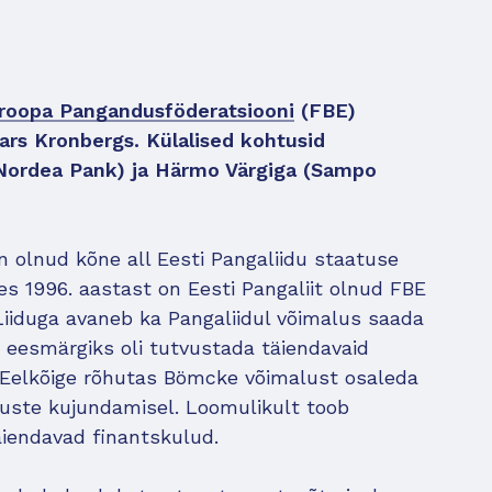
roopa Pangandusföderatsiooni
(FBE)
rs Kronbergs. Külalised kohtusid
 (Nordea Pank) ja Härmo Värgiga (Sampo
 olnud kõne all Eesti Pangaliidu staatuse
 1996. aastast on Eesti Pangaliit olnud FBE
 Liiduga avaneb ka Pangaliidul võimalus saada
 eesmärgiks oli tutvustada täiendavaid
. Eelkõige rõhutas Bömcke võimalust osaleda
uste kujundamisel. Loomulikult toob
äiendavad finantskulud.