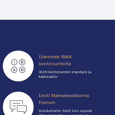
Üleminek IBAN
kontonumbrile
IBAN kontonumbri standard ja
kalkulaator
Eesti Maksekeskkonna
Foorum
Soodustame Eesti turu sujuvat