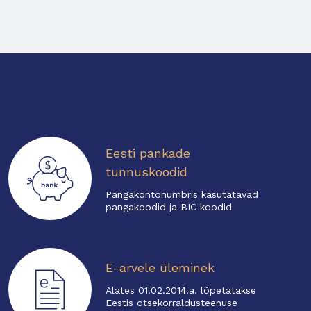
Eesti pankade
tunnuskoodid
Pangakontonumbris kasutatavad
pangakoodid ja BIC koodid
E-arvele üleminek
Alates 01.02.2014.a. lõpetatakse
Eestis otsekorraldusteenuse