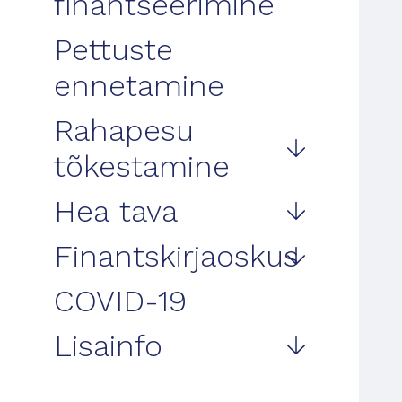
finantseerimine
Pettuste
ennetamine
Rahapesu
tõkestamine
Hea tava
Finantskirjaoskus
COVID-19
Lisainfo