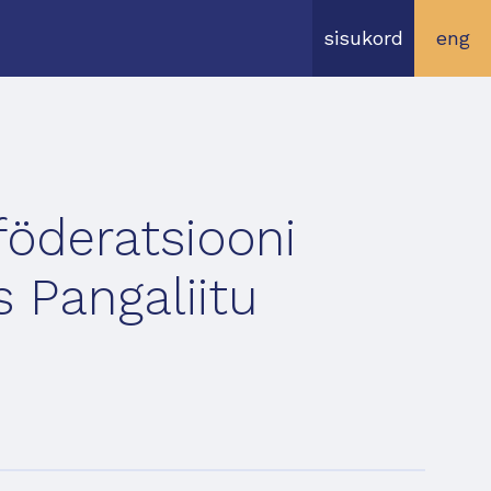
sisukord
eng
öderatsiooni
 Pangaliitu