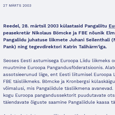
27 MÄRTS 2003
Reedel, 28. märtsil 2003 külastasid Pangaliitu
Eu
peasekretär Nikolaus Bömcke ja FBE nõunik Elma
Pangaliidu juhatuse liikmete Juhani Seilenthali
Pank) ning tegevdirektori Katrin Talihärm'iga.
Seoses Eesti astumisega Euroopa Liidu liikmeks on
muutmine Euroopa Pangandusföderatsioonis. Alates
assotsieerunud liige, ent Eesti liitumisel Euroopa
FBE täisliikmeks. Bömcke ja Kronbergsi külaskäigu
võimalusi, mis Pangaliidule täsliikmena avanevad
kogu Euroopa pangandussektorit puudutavate ots
täiendavate õiguste saamine Pangaliidule kaasa t