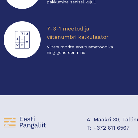
pakkumine senisel kujul.
7-3-1 meetod ja
viitenumbri kalkulaator
Viitenumbrite arvutusmetoodika
ning genereerimine
A: Maakri 30, Tallin
T: +372 611 6567