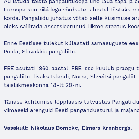
Au istuda teiste pangaliitudega ühe laua taga ja 
Euroopa suurriikidega võrdsetel alustel tõstaks me
korda. Pangaliidu juhatus võtab selle küsimuse aru
oleks säilitada assotsieerunud liikme staatus koos
Enne Eestisse tulekut külastati samasuguste eesm
Poola, Slovakkia pangaliitu.
FBE asutati 1960. aastal. FBE-sse kuulub praegu tä
pangaliitu, lisaks Islandi, Norra, Shveitsi pangali
täisliikmeskonna 18-lt 28-ni.
Tänase kohtumise lõppfaasis tutvustas Pangaliidu
viimaseid arenguid Eesti pangandusturul ja majan
Vasakult: Nikolaus Bömcke, Elmars Kronbergs.