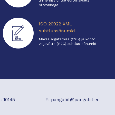
ühinemist ühtse euromaksete
piirkonnaga
ISO 20022 XML
suhtlussõnumid
Makse algatamise (C2B) ja konto
väljavõtte (B2C) suhtlus-sõnumid
n 10145
E:
pangaliit@pangaliit.ee