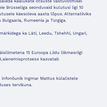
osaleda kaalukate otsuste vastuvõtmisel
ie Brüsseliga seonduvaid kulutusi ligi 10
tusele käesoleva aasta lõpus. Alternatiiviks
 Bulgaaria, Rumeenia ja Türgiga.
ärkidega ka Läti, Leedu, Tshehhi, Ungari,
isliimetena 15 Euroopa Liidu liikmesriigi
it. Laienemisprotsess kasvatab
 infonõunik Ingmar Mattus külalistele
duses tervikuna.