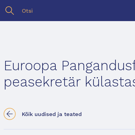
Euroopa Pangandusf
peasekretär külastas
Kõik uudised ja teated