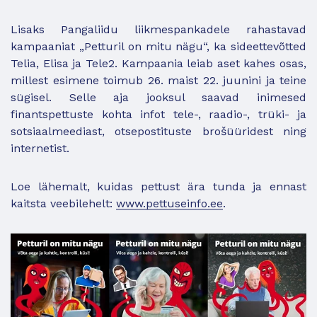
Lisaks Pangaliidu liikmespankadele rahastavad
kampaaniat „Petturil on mitu nägu“, ka sideettevõtted
Telia, Elisa ja Tele2. Kampaania leiab aset kahes osas,
millest esimene toimub 26. maist 22. juunini ja teine
sügisel. Selle aja jooksul saavad inimesed
finantspettuste kohta infot tele-, raadio-, trüki- ja
sotsiaalmeediast, otsepostituste brošüüridest ning
internetist.
Loe lähemalt, kuidas pettust ära tunda ja ennast
kaitsta veebilehelt:
www.pettuseinfo.ee
.