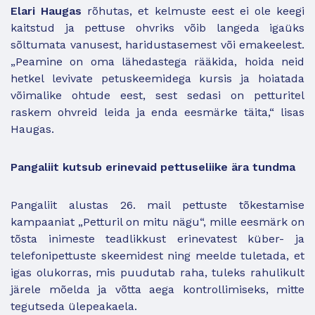
Elari Haugas
rõhutas, et kelmuste eest ei ole keegi
kaitstud ja pettuse ohvriks võib langeda igaüks
sõltumata vanusest, haridustasemest või emakeelest.
„Peamine on oma lähedastega rääkida, hoida neid
hetkel levivate petuskeemidega kursis ja hoiatada
võimalike ohtude eest, sest sedasi on petturitel
raskem ohvreid leida ja enda eesmärke täita,“ lisas
Haugas.
Pangaliit kutsub erinevaid pettuseliike ära tundma
Pangaliit alustas 26. mail pettuste tõkestamise
kampaaniat „Petturil on mitu nägu“, mille eesmärk on
tõsta inimeste teadlikkust erinevatest küber- ja
telefonipettuste skeemidest ning meelde tuletada, et
igas olukorras, mis puudutab raha, tuleks rahulikult
järele mõelda ja võtta aega kontrollimiseks, mitte
tegutseda ülepeakaela.