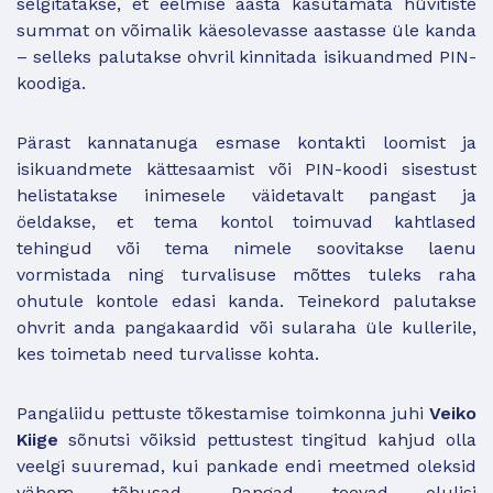
selgitatakse, et eelmise aasta kasutamata hüvitiste
summat on võimalik käesolevasse aastasse üle kanda
– selleks palutakse ohvril kinnitada isikuandmed PIN-
koodiga.
Pärast kannatanuga esmase kontakti loomist ja
isikuandmete kättesaamist või PIN-koodi sisestust
helistatakse inimesele väidetavalt pangast ja
öeldakse, et tema kontol toimuvad kahtlased
tehingud või tema nimele soovitakse laenu
vormistada ning turvalisuse mõttes tuleks raha
ohutule kontole edasi kanda. Teinekord palutakse
ohvrit anda pangakaardid või sularaha üle kullerile,
kes toimetab need turvalisse kohta.
Pangaliidu pettuste tõkestamise toimkonna juhi
Veiko
Kiige
sõnutsi võiksid pettustest tingitud kahjud olla
veelgi suuremad, kui pankade endi meetmed oleksid
vähem tõhusad. „Pangad teevad olulisi