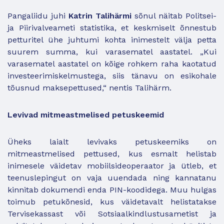
Pangaliidu juhi
Katrin Talihärmi
sõnul näitab Politsei-
ja Piirivalveameti statistika, et keskmiselt õnnestub
petturitel ühe juhtumi kohta inimestelt välja petta
suurem summa, kui varasematel aastatel. „Kui
varasematel aastatel on kõige rohkem raha kaotatud
investeerimiskelmustega, siis tänavu on esikohale
tõusnud maksepettused,“ nentis Talihärm.
Levivad mitmeastmelised petuskeemid
Üheks laialt levivaks petuskeemiks on
mitmeastmelised pettused, kus esmalt helistab
inimesele väidetav mobiilsideoperaator ja ütleb, et
teenuslepingut on vaja uuendada ning kannatanu
kinnitab dokumendi enda PIN-koodidega. Muu hulgas
toimub petukõnesid, kus väidetavalt helistatakse
Tervisekassast või Sotsiaalkindlustusametist ja