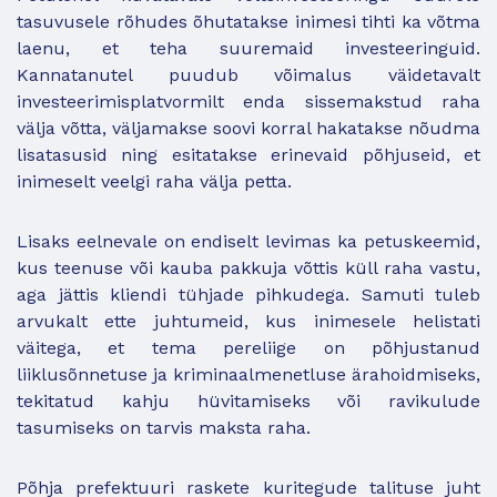
tasuvusele rõhudes õhutatakse inimesi tihti ka võtma
laenu, et teha suuremaid investeeringuid.
Kannatanutel puudub võimalus väidetavalt
investeerimisplatvormilt enda sissemakstud raha
välja võtta, väljamakse soovi korral hakatakse nõudma
lisatasusid ning esitatakse erinevaid põhjuseid, et
inimeselt veelgi raha välja petta.
Lisaks eelnevale on endiselt levimas ka petuskeemid,
kus teenuse või kauba pakkuja võttis küll raha vastu,
aga jättis kliendi tühjade pihkudega. Samuti tuleb
arvukalt ette juhtumeid, kus inimesele helistati
väitega, et tema pereliige on põhjustanud
liiklusõnnetuse ja kriminaalmenetluse ärahoidmiseks,
tekitatud kahju hüvitamiseks või ravikulude
tasumiseks on tarvis maksta raha.
Põhja prefektuuri raskete kuritegude talituse juht