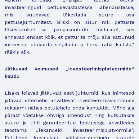
investeeringuid pettusevastastesse lahendustesse,
mis suudavad tõkestada suure osa
pettusejuhtumitest. Siiski on suur roll pettuste
tõkestamisel ka pangakontorite töötajatel, kes
annavad endast kõik, et petturite mõju alla sattunud
inimesele olukorda selgitada ja tema raha kaitsta,“
rääkis Kiik.
Jätkuvad kelmused „investeerimisplatvormide“
kaudu
Lisaks leiavad jätkuvalt aset juhtumid, kus inimesed
jätavad internetis ahvatlevat investeerimisvõimaluse
reklaami nähes petulehele enda kontaktid. Mõne aja
pärast võetakse ohvriga ühendust ning kutsutakse
suure ja tihti garanteeritud tootlusega ahvatledes
teostama ülekandeid „investeerimisplatvormile“.
Petulehel kuvatavale võltsinvesteeringu suurele