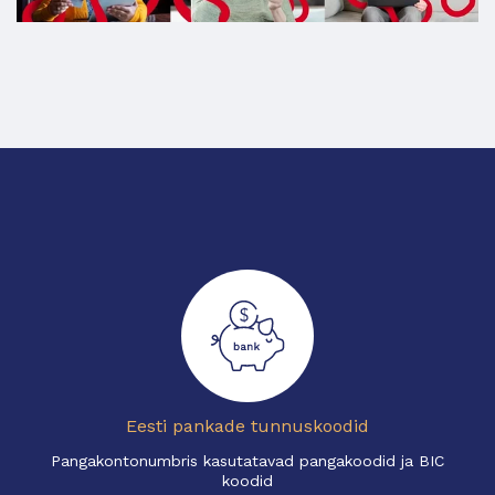
Eesti pankade tunnuskoodid
Pangakontonumbris kasutatavad pangakoodid ja BIC
koodid